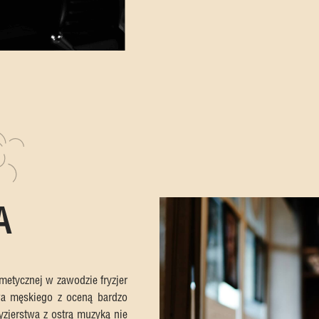
A
metycznej w zawodzie fryzjer
twa męskiego z oceną bardzo
yzjerstwa z ostrą muzyką nie