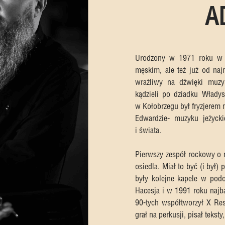
A
Urodzony w 1971 roku w P
męskim, ale też już od naj
wrażliwy na dźwięki muzyk
kądzieli po dziadku Władys
w Kołobrzegu był fryzjerem 
Edwardzie- muzyku jeżycki
i świata.
Pierwszy zespół rockowy o n
osiedla. Miał to być (i był)
były kolejne kapele w podo
Hacesja i w 1991 roku najb
90-tych współtworzył X Res
grał na perkusji, pisał teksty