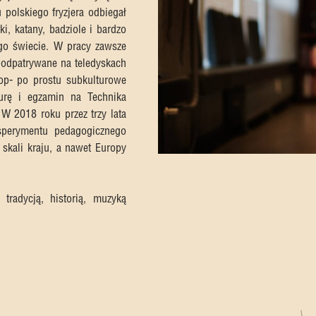
 polskiego fryzjera odbiegał
, katany, badziole i bardzo
ego świecie. W pracy zawsze
podpatrywane na teledyskach
op- po prostu subkulturowe
rę i egzamin na Technika
. W 2018 roku przez trzy lata
perymentu pedagogicznego
 skali kraju, a nawet Europy
radycją, historią, muzyką