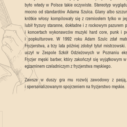
było wtedy w Polsce takie oczywiste. Stereotyp wyglądu
mocno od standardów Adama Szulca. Glany albo szczurki
krótkie włosy kompilowały się z rzemiosłem tylko w j
lubił fryzury staranne, dokładne i z rockowym pazurem 
i koncertach wykonawców muzyki hard core, punk i p
i popkulturowe. W 1992 roku Adam Szulc zdał matu
Fryzjerstwa, a trzy lata później zdobył tytuł mistrzowski
uczył w Zespole Szkół Odzieżowych w Poznaniu eks
Fryzjer męski barber, który zakończył się wyjątkowym w
egzaminem czeladniczym z fryzjerstwa męskiego.
Zawsze w duszy gra mu rozwój zawodowy z pasją, t
i spersonalizowanym spojrzeniem na fryzjerstwo męskie.