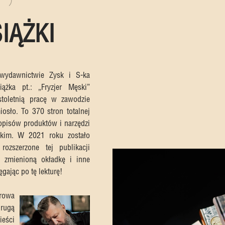
IĄŻKI
ydawnictwie Zysk i S-ka
ążka pt.: „Fryzjer Męski”
toletnią pracę w zawodzie
iosło. To 370 stron totalnej
, opisów produktów i narzędzi
skim. W 2021 roku zostało
ozszerzone tej publikacji
, zmienioną okładkę i inne
ęgając po tę lekturę!
rowa
drugą
ieści