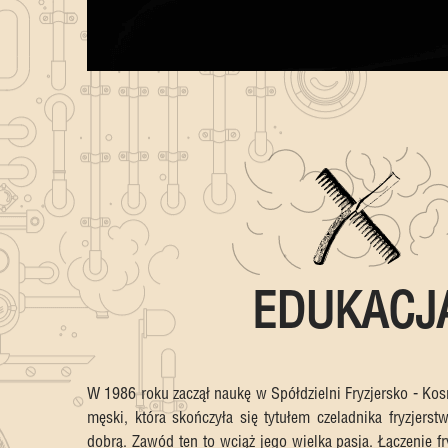
EDUKACJ
W 1986 roku zaczął naukę w Spółdzielni Fryzjersko - Kos
męski, która skończyła się tytułem czeladnika fryzjers
dobrą. Zawód ten to wciąż jego wielka pasja. Łączenie fr