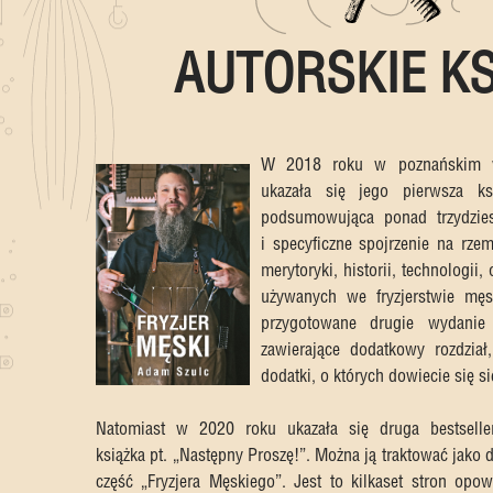
AUTORSKIE KS
W 2018 roku w poznańskim w
ukazała się jego pierwsza ksi
podsumowująca ponad trzydzies
i specyficzne spojrzenie na rzem
merytoryki, historii, technologii
używanych we fryzjerstwie mę
przygotowane drugie wydanie r
zawierające dodatkowy rozdział
dodatki, o których dowiecie się si
Natomiast w 2020 roku ukazała się druga bestselle
książka pt. „Następny Proszę!”. Można ją traktować jako 
część „Fryzjera Męskiego”. Jest to kilkaset stron opow