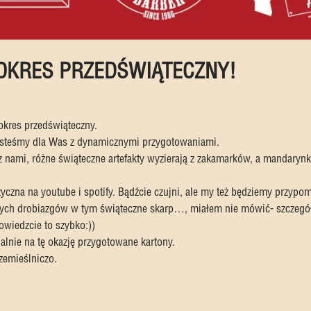
OKRES PRZEDŚWIĄTECZNY!
okres przedświąteczny.
 jesteśmy dla Was z dynamicznymi przygotowaniami.
z nami, różne świąteczne artefakty wyzierają z zakamarków, a mandary
czna na youtube i spotify. Bądźcie czujni, ale my też będziemy przypomi
h drobiazgów w tym świąteczne skarp…, miałem nie mówić- szczegóły
wiedzcie to szybko:))
nie na tę okazję przygotowane kartony.
zemieślniczo.