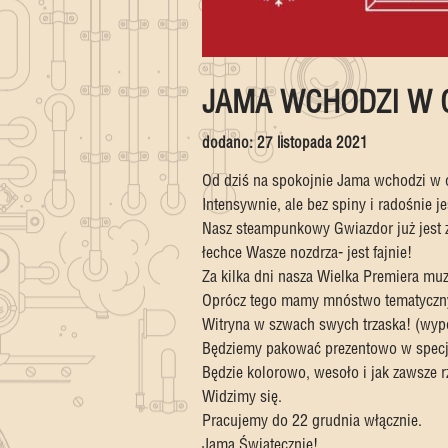
JAMA WCHODZI W 
dodano:
27 listopada 2021
Od dziś na spokojnie Jama wchodzi w 
Intensywnie, ale bez spiny i radośnie
Nasz steampunkowy Gwiazdor już jest 
łechce Wasze nozdrza- jest fajnie!
Za kilka dni nasza Wielka Premiera muzy
Oprócz tego mamy mnóstwo tematycznyc
Witryna w szwach swych trzaska! (wypo
Będziemy pakować prezentowo w specjal
Będzie kolorowo, wesoło i jak zawsze r
Widzimy się.
Pracujemy do 22 grudnia włącznie.
Jama Świątecznie!