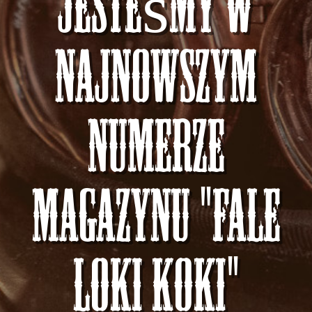
Jesteśmy w
najnowszym
numerze
magazynu "FALE
LOKI KOKI"