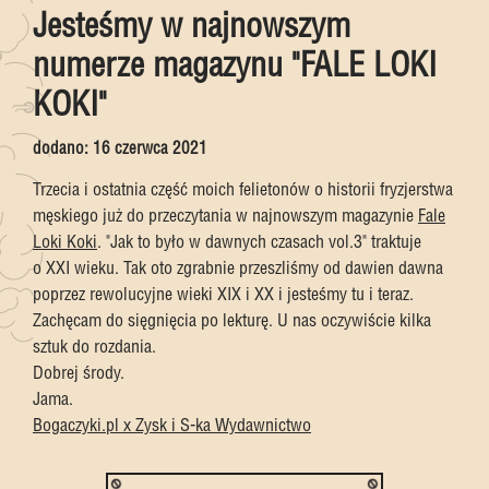
Jesteśmy w najnowszym
numerze magazynu "FALE LOKI
KOKI"
dodano:
16 czerwca 2021
Trzecia i ostatnia część moich felietonów o historii
fryzjerstwa
męskiego
już do przeczytania w najnowszym magazynie
Fale
Loki Koki
. "Jak to było w dawnych czasach vol.3" traktuje
o XXI wieku. Tak oto zgrabnie przeszliśmy od dawien dawna
poprzez rewolucyjne wieki XIX i XX i jesteśmy tu i teraz.
Zachęcam do sięgnięcia po lekturę. U nas oczywiście kilka
sztuk do rozdania.
Dobrej środy.
Jama.
Bogaczyki.pl
x
Zysk i S-ka Wydawnictwo