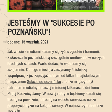
JESTEŚMY W "SUKCESIE PO
POZNAŃSKU"!
dodano:
15 września 2021
Jak wiecie z mediami staramy się żyć w zgodzie i harmonii.
Zwłaszcza te poznańskie są szczególnie umiłowane w naszych
brodatych sercach. Warto dodać, że wspieramy się
wzajemnie. Od tego miesiąca zaczynamy ściślejszą
współpracę z już zaprzyjaźnionym od kilku lat lajfstajlowym
magazynem
Sukces po poznańsku
. Tenże magazyn był
patronem medialnym naszej minionej kilkanaście dni temu
Piątej Rocznicy Jamy. W nowej rubryce będziemy starali się
trochę na poważnie, a trochę na wesoło serwować nasze
propozycje fryzur na kolejne sezony. W najnowszym numerze
JESIEŃ!