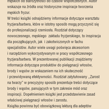
męskich od starożytności do czasów współczesnych. Autor
wskazuje na źródła oraz historyczne inspiracje tworzenia
męskich fryzur.
W treści książki odnajdziemy informacje dotyczące warsztatu
fryzjera/barbera, które w istotny sposób mogą przyczynić się
do profesjonalizacji rzemiosła. Rozdział dotyczący
nowoczesnego, męskiego
zakładu fryzjerskiego, to inspiracja
dla początkujących, jak
i zakotwiczonych w fachu
specjalistów. Autor wiele uwagi poświęca akcesoriom
i narzędziom wykorzystywanym w pracy współczesnego
fryzjera/barbera. W prezentowanej publikacji znajdziemy
informacje dotyczące produktów do pielęgnacji włosów,
brody i wąsów ze wskazaniem na ich skuteczność
i przewidywaną efektywności. Rozdział zatytułowany ,,Zarost
na twarzy” w precyzyjny sposób prezentuje treści dotyczące
brody i wąsów, panujących w tym zakresie mód oraz
inspiracji. Dopełnieniem książki jest przedstawienie zasad
właściwej pielęgnacji włosów i zarostu.
Książka powinna być obowiązkową lekturą dla adeptów