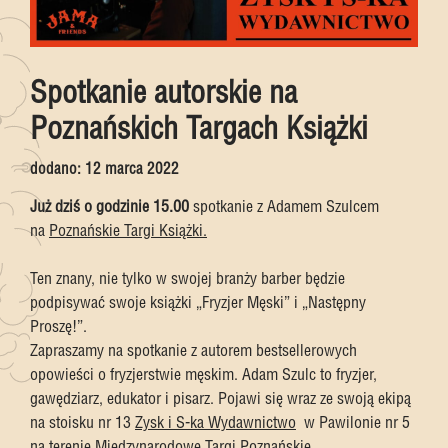
Spotkanie autorskie na
Poznańskich Targach Książki
dodano:
12 marca 2022
Już dziś o godzinie 15.00
spotkanie z Adamem Szulcem
na
Poznańskie Targi Książki
.
Ten znany, nie tylko w swojej branży barber będzie
podpisywać swoje książki „Fryzjer Męski” i „Następny
Proszę!”.
Zapraszamy na spotkanie z autorem bestsellerowych
opowieści o fryzjerstwie męskim. Adam Szulc to fryzjer,
gawędziarz, edukator i pisarz. Pojawi się wraz ze swoją ekipą
na stoisku nr 13
Zysk i S-ka Wydawnictwo
w Pawilonie nr 5
na terenie
Międzynarodowe Targi Poznańskie
.