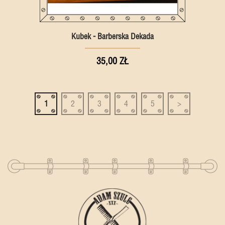
Kubek - Barberska Dekada
35,00 ZŁ
1
2
3
4
5
>