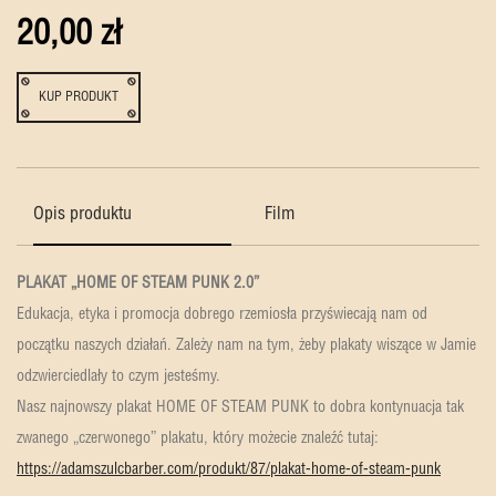
20,00 zł
KUP PRODUKT
Opis produktu
Film
PLAKAT „HOME OF STEAM PUNK 2.0”
Edukacja, etyka i promocja dobrego rzemiosła przyświecają nam od
początku naszych działań. Zależy nam na tym, żeby plakaty wiszące w Jamie
odzwierciedlały to czym jesteśmy.
Nasz najnowszy plakat HOME OF STEAM PUNK to dobra kontynuacja tak
zwanego „czerwonego” plakatu, który możecie znaleźć tutaj:
https://adamszulcbarber.com/produkt/87/plakat-home-of-steam-punk