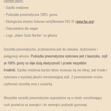
Główne cechy:
- Szpilki metalowe
- Poduszka pneumatyczna 100% guma.
- Ekologiczne drewno bukowe certyfikowane FSC ® (
www.fsc.org
)
- Odpowiednia dla wegan
- Logo „Adam Szulc Barber" na główce
Szczotka pneumatyczna, przeznaczona jest do czesania, stylizowania i
pielęgnacji włosów.
Poduszka pneumatyczna wykonana jest z kauczuku, czyli
ze 100% gumy co daje dużą elastyczność i przede wszystkim
trwałość.
Szpilka metalowa bardzo łatwo wczesuje się we włosy, jest trwała i
wykonana z wysokiej jakości nierdzewiejącej stali. Z powodzeniem można
użytkować szczotkę wraz z suszarką.
Wszystkie szczotki pneumatyczne wyposażone są w otwór umożliwiający
ruch powietrza na zewnątrz i do wewnątrz poduszki gumowej.