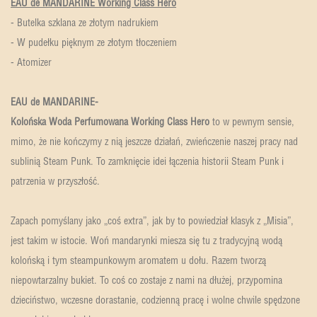
EAU de MANDARINE Working Class Hero
- Butelka szklana ze złotym nadrukiem
- W pudełku pięknym ze złotym tłoczeniem
- Atomizer
EAU de MANDARINE-
Kolońska Woda Perfumowana Working Class Hero
to w pewnym sensie,
mimo, że nie kończymy z nią jeszcze działań, zwieńczenie naszej pracy nad
sublinią Steam Punk. To zamknięcie idei łączenia historii Steam Punk i
patrzenia w przyszłość.
Zapach pomyślany jako „coś extra”, jak by to powiedział klasyk z „Misia”,
jest takim w istocie. Woń mandarynki miesza się tu z tradycyjną wodą
kolońską i tym steampunkowym aromatem u dołu. Razem tworzą
niepowtarzalny bukiet. To coś co zostaje z nami na dłużej, przypomina
dzieciństwo, wczesne dorastanie, codzienną pracę i wolne chwile spędzone