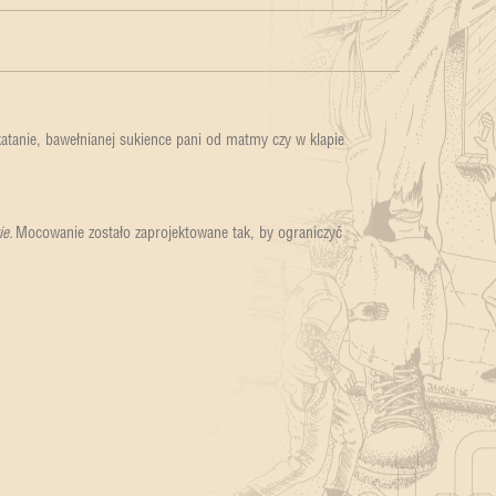
atanie, bawełnianej sukience pani od matmy czy w klapie
ie.
Mocowanie zostało zaprojektowane tak, by ograniczyć