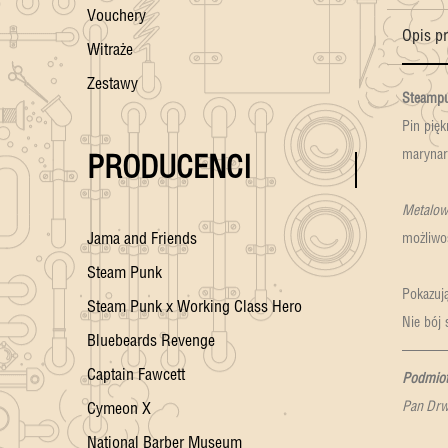
Vouchery
Opis p
Witraże
Zestawy
Steampu
Pin pięk
marynar
PRODUCENCI
Metalowe
Jama and Friends
możliwo
Steam Punk
Pokazują
Steam Punk x Working Class Hero
Nie bój
Bluebeards Revenge
———
Captain Fawcett
Podmiot 
Pan Drwa
Cymeon X
National Barber Museum