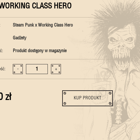
- WORKING CLASS HERO
:
Steam Punk x Working Class Hero
Gadżety
ć:
Produkt dostępny w magazynie
ość:
-
+
0 zł
KUP PRODUKT