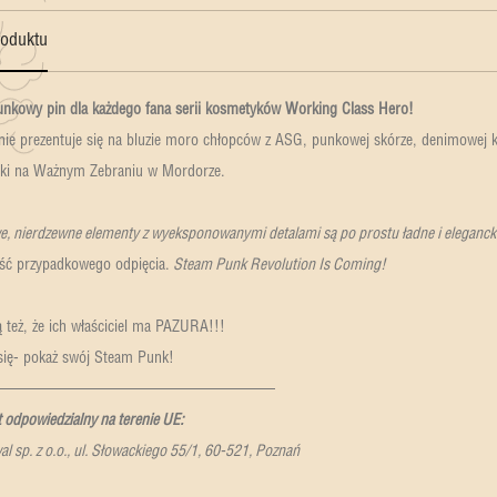
roduktu
nkowy pin dla każdego fana serii kosmetyków Working Class Hero!
nie prezentuje się na bluzie moro chłopców z ASG, punkowej skórze, denimowej k
ki na Ważnym Zebraniu w Mordorze.
, nierdzewne elementy z wyeksponowanymi detalami są po prostu ładne i eleganck
ść przypadkowego odpięcia.
Steam Punk Revolution Is Coming!
 też, że ich właściciel ma PAZURA!!!
 się- pokaż swój Steam Punk!
——————————————————
odpowiedzialny na terenie UE:
l sp. z o.o., ul. Słowackiego 55/1, 60-521, Poznań