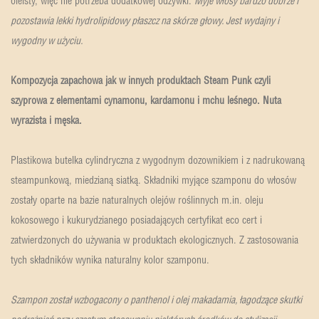
oleisty, więc nie potrzeba dodatkowej odżywki.
Myje włosy bardzo dobrze i
pozostawia lekki hydrolipidowy płaszcz na skórze głowy. Jest wydajny i
wygodny w użyciu.
Kompozycja zapachowa jak w innych produktach Steam Punk czyli
szyprowa z elementami cynamonu, kardamonu i mchu leśnego. Nuta
wyrazista i męska.
Plastikowa butelka cylindryczna z wygodnym dozownikiem i z nadrukowaną
steampunkową, miedzianą siatką. Składniki myjące szamponu do włosów
zostały oparte na bazie naturalnych olejów roślinnych m.in. oleju
kokosowego i kukurydzianego posiadających certyfikat eco cert i
zatwierdzonych do używania w produktach ekologicznych. Z zastosowania
tych składników wynika naturalny kolor szamponu.
Szampon został wzbogacony o panthenol i olej makadamia, łagodzące skutki