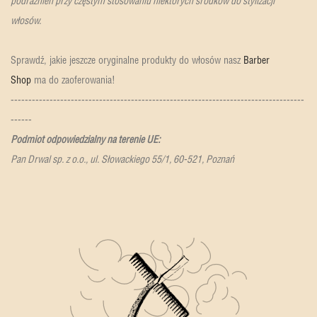
podrażnień przy częstym stosowaniu niektórych środków do stylizacji
włosów.
Sprawdź, jakie jeszcze oryginalne produkty do włosów nasz
Barber
Shop
ma do zaoferowania!
-----------------------------------------------------------------------------------
------
Podmiot odpowiedzialny na terenie UE:
Pan Drwal sp. z o.o., ul. Słowackiego 55/1, 60-521, Poznań