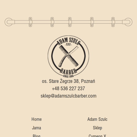
os. Stare Żegrze 38, Poznań
+48 536 227 237
sklep@adamszulcbarber.com
Home
Adam Szulc
Jama
Sklep
Blog
Cymeon X