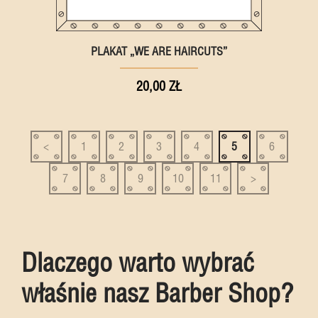
PLAKAT „WE ARE HAIRCUTS”
20,00 ZŁ
<
1
2
3
4
5
6
7
8
9
10
11
>
Dlaczego warto wybrać
właśnie nasz Barber Shop?