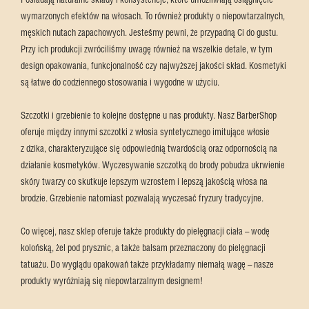
Posiadają naturalne składy i konsystencje, które umożliwiają osiągnięcie
wymarzonych efektów na włosach. To również produkty o niepowtarzalnych,
męskich nutach zapachowych. Jesteśmy pewni, że przypadną Ci do gustu.
Przy ich produkcji zwróciliśmy uwagę również na wszelkie detale, w tym
design opakowania, funkcjonalność czy najwyższej jakości skład. Kosmetyki
są łatwe do codziennego stosowania i wygodne w użyciu.
Szczotki i grzebienie to kolejne dostępne u nas produkty. Nasz BarberShop
oferuje między innymi szczotki z włosia syntetycznego imitujące włosie
z dzika, charakteryzujące się odpowiednią twardością oraz odpornością na
działanie kosmetyków. Wyczesywanie szczotką do brody pobudza ukrwienie
skóry twarzy co skutkuje lepszym wzrostem i lepszą jakością włosa na
brodzie. Grzebienie natomiast pozwalają wyczesać fryzury tradycyjne.
Co więcej, nasz sklep oferuje także produkty do pielęgnacji ciała – wodę
kolońską, żel pod prysznic, a także balsam przeznaczony do pielęgnacji
tatuażu. Do wyglądu opakowań także przykładamy niemałą wagę – nasze
produkty wyróżniają się niepowtarzalnym designem!