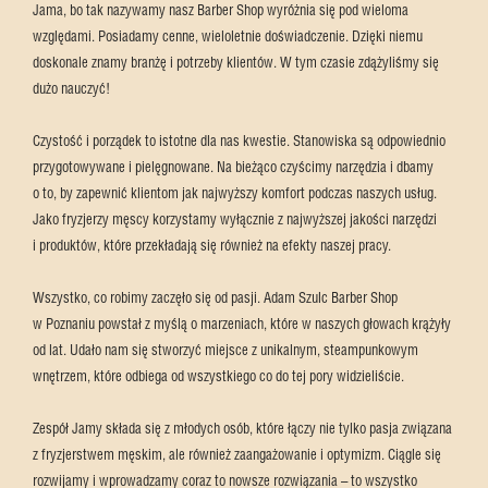
Jama, bo tak nazywamy nasz Barber Shop wyróżnia się pod wieloma
względami. Posiadamy cenne, wieloletnie doświadczenie. Dzięki niemu
doskonale znamy branżę i potrzeby klientów. W tym czasie zdążyliśmy się
dużo nauczyć!
Czystość i porządek to istotne dla nas kwestie. Stanowiska są odpowiednio
przygotowywane i pielęgnowane. Na bieżąco czyścimy narzędzia i dbamy
o to, by zapewnić klientom jak najwyższy komfort podczas naszych usług.
Jako fryzjerzy męscy korzystamy wyłącznie z najwyższej jakości narzędzi
i produktów, które przekładają się również na efekty naszej pracy.
Wszystko, co robimy zaczęło się od pasji. Adam Szulc Barber Shop
w Poznaniu powstał z myślą o marzeniach, które w naszych głowach krążyły
od lat. Udało nam się stworzyć miejsce z unikalnym, steampunkowym
wnętrzem, które odbiega od wszystkiego co do tej pory widzieliście.
Zespół Jamy składa się z młodych osób, które łączy nie tylko pasja związana
z fryzjerstwem męskim, ale również zaangażowanie i optymizm. Ciągle się
rozwijamy i wprowadzamy coraz to nowsze rozwiązania – to wszystko