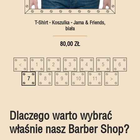
T-Shirt - Koszulka - Jama & Friends,
biała
80,00 ZŁ
<
1
2
3
4
5
6
7
8
9
10
11
>
Dlaczego warto wybrać
właśnie nasz Barber Shop?