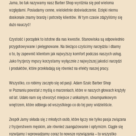
Jama, bo tak nazywamy nasz Barber Shop wyróżnia się pod wieloma
względami. Posiadamy cenne, wieloletnie doświadczenie. Dzięki niemu
doskonale znamy branżę i potrzeby klientów. W tym czasie zdążyliśmy się
dużo nauczyć!
Czystość i porządek to istotne dla nas kwestie. Stanowiska są odpowiednio
przygotowywane i pielęgnowane. Na bieżąco czyścimy narzędzia i dbamy
o to, by zapewnić klientom jak najwyższy komfort podczas naszych usług.
Jako fryzjerzy męscy korzystamy wyłącznie z najwyższej jakości narzędzi
i produktów, które przekładają się również na efekty naszej pracy.
Wszystko, co robimy zaczęło się od pasji. Adam Szulc Barber Shop
w Poznaniu powstał z myślą o marzeniach, które w naszych głowach krążyły
od lat. Udało nam się stworzyć miejsce z unikalnym, steampunkowym
wnętrzem, które odbiega od wszystkiego co do tej pory widzieliście.
Zespół Jamy składa się z młodych osób, które łączy nie tylko pasja związana
z fryzjerstwem męskim, ale również zaangażowanie i optymizm. Ciągle się
rozwijamy i wprowadzamy coraz to nowsze rozwiązania – to wszystko