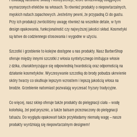
Posiadają naturalne składy i konsystencje, które umożliwiają osiągnięcie
wymarzonych efektów na włosach. To również produkty o niepowtarzalnych,
męskich nutach zapachowych. Jesteśmy pewni, że przypadną Ci do gustu.
Przy ich produkcji zwróciliśmy uwagę również na wszelkie detale, w tym
design opakowania, funkcjonalność czy najwyższej jakości skład. Kosmetyki
są łatwe do codziennego stosowania i wygodne w użyciu.
Szczotki i grzebienie to kolejne dostępne u nas produkty. Nasz BarberShop
oferuje między innymi szczotki z włosia syntetycznego imitujące włosie
z dzika, charakteryzujące się odpowiednią twardością oraz odpornością na
działanie kosmetyków. Wyczesywanie szczotką do brody pobudza ukrwienie
skóry twarzy co skutkuje lepszym wzrostem i lepszą jakością włosa na
brodzie. Grzebienie natomiast pozwalają wyczesać fryzury tradycyjne.
Co więcej, nasz sklep oferuje także produkty do pielęgnacji ciała – wodę
kolońską, żel pod prysznic, a także balsam przeznaczony do pielęgnacji
tatuażu. Do wyglądu opakowań także przykładamy niemałą wagę – nasze
produkty wyróżniają się niepowtarzalnym designem!