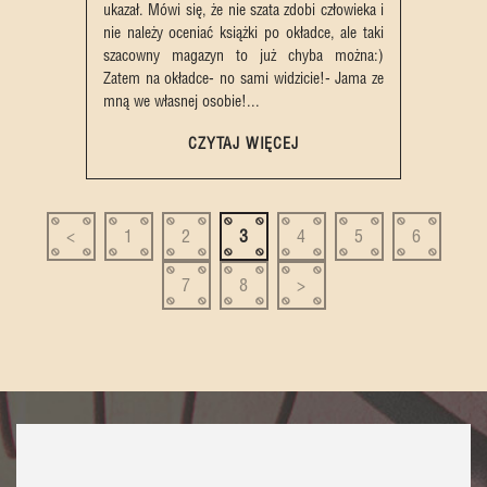
ukazał. Mówi się, że nie szata zdobi człowieka i
nie należy oceniać książki po okładce, ale taki
szacowny magazyn to już chyba można:)
Zatem na okładce- no sami widzicie!- Jama ze
mną we własnej osobie!...
CZYTAJ WIĘCEJ
<
1
2
3
4
5
6
7
8
>